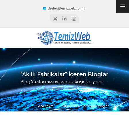
destek@temizweb.com.tr
"Akıllı Fabrikalar" İçeren Bloglar
Blog Yazılarımız umuyoruz ki işinize yarar.
Ana Sayfa
Akıllı Fabrikalar İçeren Bloglar