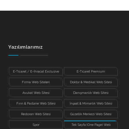
Yazılımlarımız
E-Ticaret / E-İhracat Exclusive
E-Ticaret Premium
Firma Web Siteleri
Doktor & Medikal Web Sitesi
Avukat Web Sitesi
Danışmanlık Web Sitesi
Fırın & Pastane Web Sitesi
İnşaat & Mimarlık Web Sitesi
Restoran Web Sitesi
Güzellik Merkezi Web Sitesi
Spor
Tek Sayfa (One Page) Web