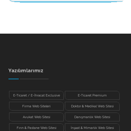
Yazılımlarımız
E-Ticaret / E-İhracat Exclusive
E-Ticaret Premium
Firma Web Siteleri
Doktor & Medikal Web Sitesi
Avukat Web Sitesi
Danışmanlık Web Sitesi
Fırın & Pastane Web Sitesi
İnşaat & Mimarlık Web Sitesi