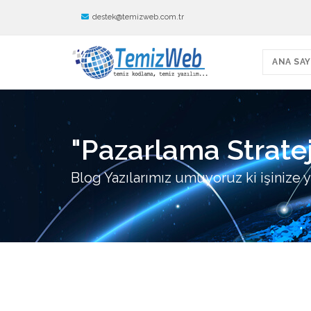
destek@temizweb.com.tr
ANA SAY
"Pazarlama Stratej
Blog Yazılarımız umuyoruz ki işinize y