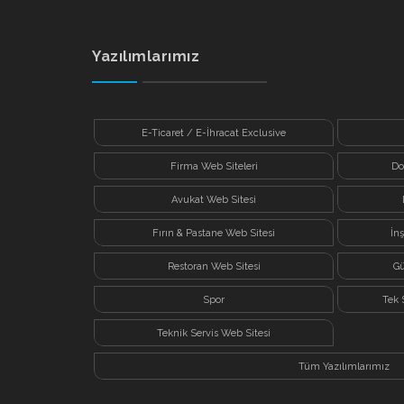
Yazılımlarımız
E-Ticaret / E-İhracat Exclusive
Firma Web Siteleri
Do
Avukat Web Sitesi
Fırın & Pastane Web Sitesi
İn
Restoran Web Sitesi
Gü
Spor
Tek 
Teknik Servis Web Sitesi
Tüm Yazılımlarımız