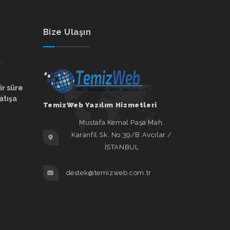
Bize Ulaşın
ir süre
atışa
TemizWeb Yazılım Hizmetleri
Mustafa Kemal Paşa Mah.
Karanfil Sk. No:39/B Avcılar /
İSTANBUL
destek@temizweb.com.tr