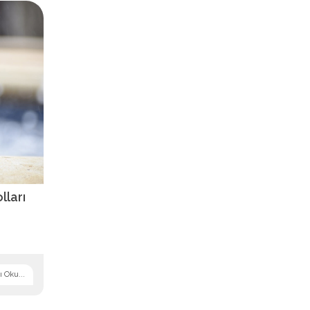
lları
 Oku...