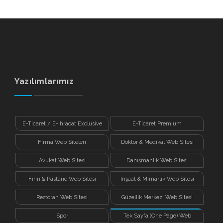
Yazılımlarımız
E-Ticaret / E-İhracat Exclusive
E-Ticaret Premium
Firma Web Siteleri
Doktor & Medikal Web Sitesi
Avukat Web Sitesi
Danışmanlık Web Sitesi
Fırın & Pastane Web Sitesi
İnşaat & Mimarlık Web Sitesi
Restoran Web Sitesi
Güzellik Merkezi Web Sitesi
Spor
Tek Sayfa (One Page) Web