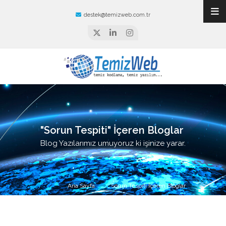
destek@temizweb.com.tr
"Sorun Tespiti" İçeren Bloglar
Blog Yazılarımız umuyoruz ki işinize yarar.
Ana Sayfa
Sorun Tespiti İçeren Bloglar