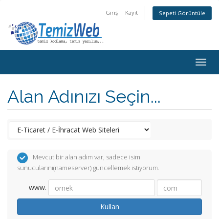
Giriş
Kayıt
Sepeti Görüntüle
Togg
navig
Alan Adınızı Seçin...
Mevcut bir alan adım var, sadece isim
sunucularını(nameserver) güncellemek istiyorum.
www.
Kullan