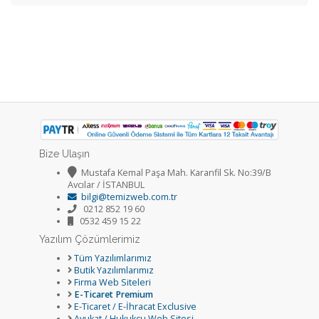
Bize Ulaşın
Mustafa Kemal Paşa Mah. Karanfil Sk. No:39/B
Avcılar / İSTANBUL
bilgi@temizweb.com.tr
0212 852 19 60
0532 459 15 22
Yazılım Çözümlerimiz
Tüm Yazılımlarımız
Butik Yazılımlarımız
Firma Web Siteleri
E-Ticaret Premium
E-Ticaret / E-İhracat Exclusive
Avukat / Hukukçu Web Sitesi