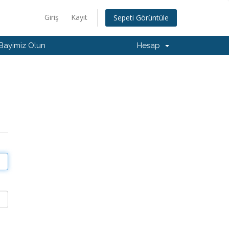
Giriş
Kayıt
Sepeti Görüntüle
Bayimiz Olun
Hesap