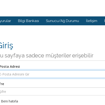
yurular
Bilgi Bankası
Sunucu/Ağ Durumu
İletişim
iriş
u sayfaya sadece müşteriler erişebilir
Posta Adresi
fre
Beni hatırla