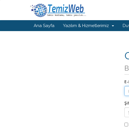
Ana Sayfa
Yazılım & Hizmetlerimiz
Du
G
B
E-
Şi