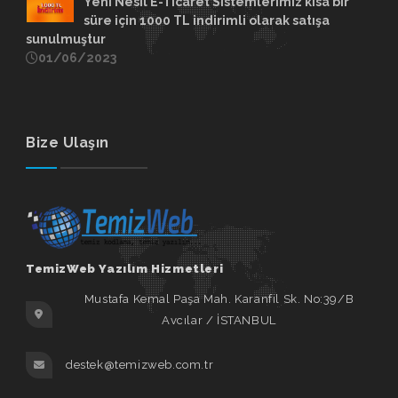
Yeni Nesil E-Ticaret Sistemlerimiz kısa bir
süre için 1000 TL indirimli olarak satışa
sunulmuştur
01/06/2023
Bize Ulaşın
TemizWeb Yazılım Hizmetleri
Mustafa Kemal Paşa Mah. Karanfil Sk. No:39/B
Avcılar / İSTANBUL
destek@temizweb.com.tr