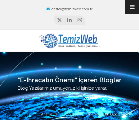
destek@temizweb.com.tr
"E-Ihracatın Önemi" İçeren Bloglar
Blog Yazılarımız umuyoruz ki işinize yarar.
Ana Sayfa
E-Ihracatın Önemi İçeren Bloglar