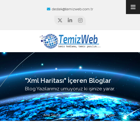
destek@temizweb.com.tr
"Xml Haritası" İçeren Bloglar
Blog Yazılarımız umuyoruz ki işinize yarar.
Ana Sayfa
Xml Haritası İçeren Bloglar