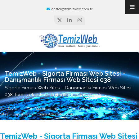
destek@temizweb.com.tr
TemizWeb - Sigorta Firması Web Sitesi -
Danışmanlık Firması Web Sitesi 038
Sigorta Firması Web Sitesi - Danışmanlık Firması Web Sitesi
038 Tüm işletmelerin kullanımı için tasarlandı.
Ana Sayfa
Tüm Yazılımlarımız
TemizWeb - Sigorta Firması Web
Sitesi - Danışmanlık Firması Web Sitesi 038
TemizWeb - Sigorta Firması Web Sitesi