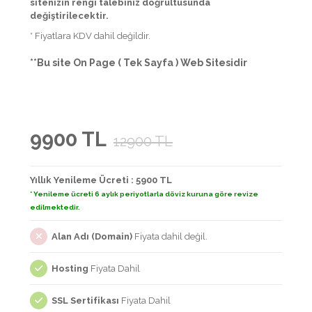
sitenizin rengi talebiniz doğrultusunda
değiştirilecektir.
* Fiyatlara KDV dahil değildir.
**Bu site On Page ( Tek Sayfa ) Web Sitesidir
9900 TL
12900 TL
Yıllık Yenileme Ücreti : 5900 TL
* Yenileme ücreti 6 aylık periyotlarla döviz kuruna göre revize
edilmektedir.
Alan Adı (Domain)
Fiyata dahil değil.
Hosting
Fiyata Dahil
SSL Sertifikası
Fiyata Dahil