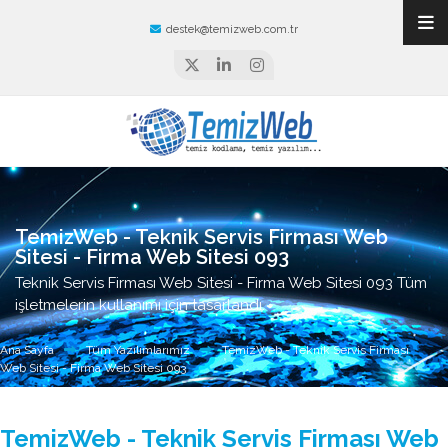
destek@temizweb.com.tr
TemizWeb - Teknik Servis Firması Web
Sitesi - Firma Web Sitesi 093
Teknik Servis Firması Web Sitesi - Firma Web Sitesi 093 Tüm
işletmelerin kullanımı için tasarlandı.
Ana Sayfa
Tüm Yazılımlarımız
TemizWeb - Teknik Servis Firması
Web Sitesi - Firma Web Sitesi 093
TemizWeb - Teknik Servis Firması Web