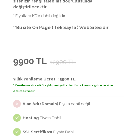
sitenizin rengi talebiniz doğrultusunda
değiştirilecektir.
* Fiyatlara KDV dahil değildir.
**Bu site On Page ( Tek Sayfa ) Web Sitesidir
9900 TL
12900 TL
Yıllık Yenileme Ücreti : 5900 TL
* Yenileme ücreti 6 aylık periyotlarla döviz kuruna göre revize
edilmektedir.
Alan Adı (Domain)
Fiyata dahil değil.
Hosting
Fiyata Dahil
SSL Sertifikası
Fiyata Dahil