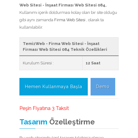
Web Sitesi - İnşaat Firması Web Sitesi 084,
Kullanımı içerik doldurması kolay olan bir site olduğu
gibi aynı zamanda
Firma Web Sitesi
, olarak ta
kullanılabilir.
TemizWeb - Firma Web Sitesi - İnşaat
Firması Web Sitesi 084 Teknik Özellikleri
Kurulum Süresi :
12 Saat
Hemen Kullanmaya Başla
Demo
Peşin Fiyatına 3 Taksit
Tasarım
Özelleştirme
Bu web sitesinde özel tasarım talebiniz olması