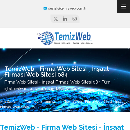
destek@temizweb.com.tr
TemizWeb - Firma Web Sitesi - İnşaat
Firması Web Sitesi 084
Firma Web Sitesi - İnşaat Firması Web Sitesi 084 Tüm
işletmelerin kullanımı için tasarlandı.
Ana Sayfa
Tüm Yazılımlarımız
TemizWeb - Firma Web Sitesi - İnşaat
Firması Web Sitesi 084
TemizWeb - Firma Web Sitesi - İnşaat