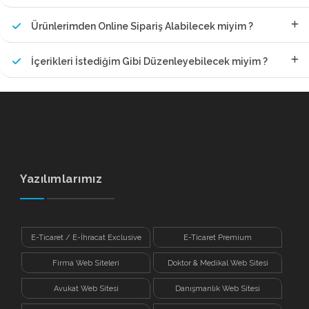
Ürünlerimden Online Sipariş Alabilecek miyim ?
İçerikleri İstediğim Gibi Düzenleyebilecek miyim ?
Yazılımlarımız
E-Ticaret / E-İhracat Exclusive
E-Ticaret Premium
Firma Web Siteleri
Doktor & Medikal Web Sitesi
Avukat Web Sitesi
Danışmanlık Web Sitesi