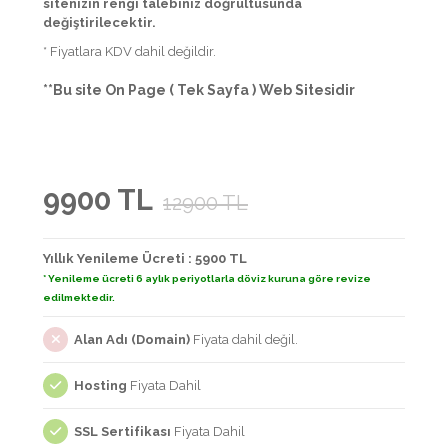
sitenizin rengi talebiniz doğrultusunda
değiştirilecektir.
* Fiyatlara KDV dahil değildir.
**Bu site On Page ( Tek Sayfa ) Web Sitesidir
9900 TL
12900 TL
Yıllık Yenileme Ücreti : 5900 TL
* Yenileme ücreti 6 aylık periyotlarla döviz kuruna göre revize
edilmektedir.
Alan Adı (Domain)
Fiyata dahil değil.
Hosting
Fiyata Dahil
SSL Sertifikası
Fiyata Dahil