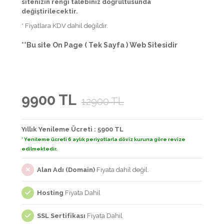
sitenizin rengi talebiniz doğrultusunda
değiştirilecektir.
* Fiyatlara KDV dahil değildir.
**Bu site On Page ( Tek Sayfa ) Web Sitesidir
9900 TL
12900 TL
Yıllık Yenileme Ücreti : 5900 TL
* Yenileme ücreti 6 aylık periyotlarla döviz kuruna göre revize
edilmektedir.
Alan Adı (Domain)
Fiyata dahil değil.
Hosting
Fiyata Dahil
SSL Sertifikası
Fiyata Dahil