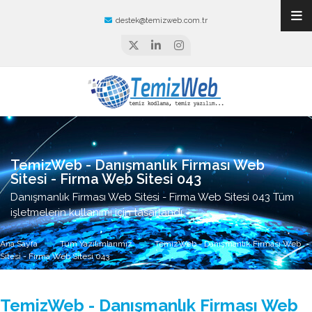
destek@temizweb.com.tr
TemizWeb - Danışmanlık Firması Web
Sitesi - Firma Web Sitesi 043
Danışmanlık Firması Web Sitesi - Firma Web Sitesi 043 Tüm
işletmelerin kullanımı için tasarlandı.
Ana Sayfa
Tüm Yazılımlarımız
TemizWeb - Danışmanlık Firması Web
Sitesi - Firma Web Sitesi 043
TemizWeb - Danışmanlık Firması Web